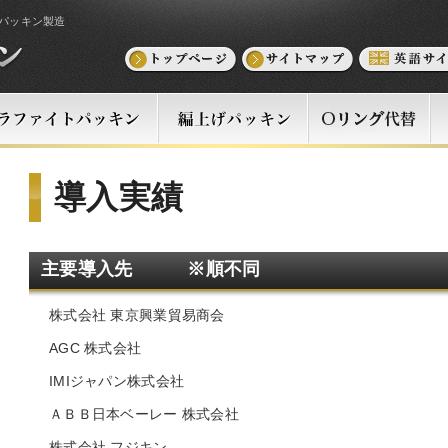
パッキン製造
導入実績
主要導入先 ※順不同
株式会社 東京興業貿易商会
AGC 株式会社
IMIジャパン株式会社
ＡＢＢ日本ベーレー 株式会社
株式会社 フジキン